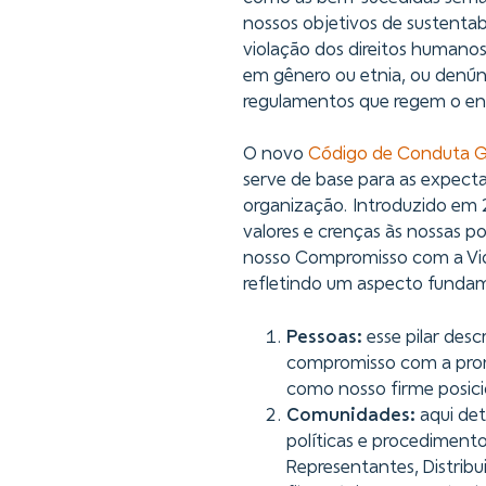
nossos objetivos de sustentabi
violação dos direitos humano
em gênero ou etnia, ou denú
regulamentos que regem o en
O novo
Código de Conduta G
serve de base para as expect
organização. Introduzido em
valores e crenças às nossas po
nosso Compromisso com a Vida
refletindo um aspecto fundam
Pessoas:
esse pilar desc
compromisso com a prom
como nosso firme posici
Comunidades:
aqui de
políticas e procediment
Representantes, Distrib